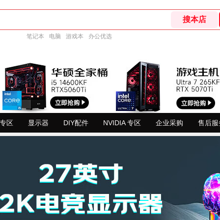
笔记本
电脑
游戏本
办公优选
D专区
显示器
DIY配件
NVIDIA 专区
企业采购
售后服