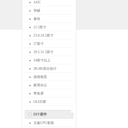
AOC
华硕
泰坦
21.5英寸
23.8-24.5英寸
27英寸
29.5-31.5英寸
34英寸以上
2K/4K高分设计
游戏电竞
家用办公
带鱼屏
OLED屏
DIY硬件
主板CPU套装